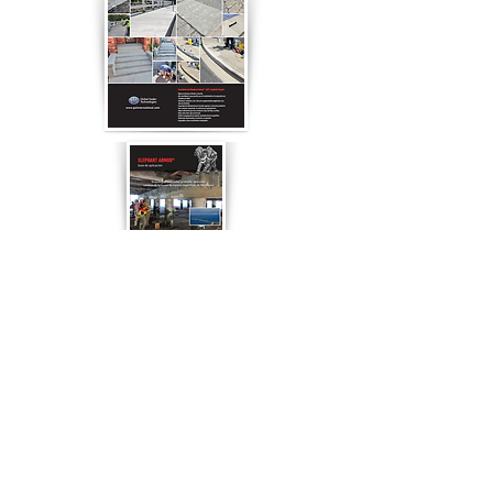
Descargue la guía de aplicación
Elephant Armor® para obtener
información detallada sobre las
mejores prácticas del sector.
Descargue nuestro folleto Elephant
Armor con información sobre este
increíble producto y ejemplos reales
de cómo estamos cambiando la