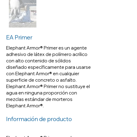
polímero acrílico con alto
contenido de sólidos diseñado
específicamente para usarse
con Elephant Armor® en
cualquier superficie de
EA Primer
concreto o asfalto. Elephant
Elephant Armor® Primer es un agente
Armor® Primer no sustituye el
adhesivo de látex de polímero acrílico
agua en ninguna proporción con
con alto contenido de sólidos
mezclas estándar de morteros
diseñado específicamente para usarse
Elephant Armor®.
con Elephant Armor® en cualquier
superficie de concreto o asfalto.
Elephant Armor® Primer no sustituye el
agua en ninguna proporción con
mezclas estándar de morteros
Elephant Armor®.
Información de producto