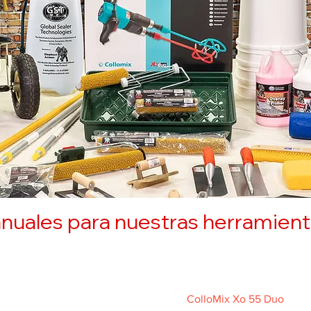
nuales para nuestras herramient
ColloMix Xo 55 Duo