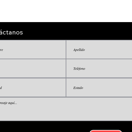
GST International, Inc. (o el vendedor de sus productos) será respon
 o surjan del uso de sus productos.
áctanos