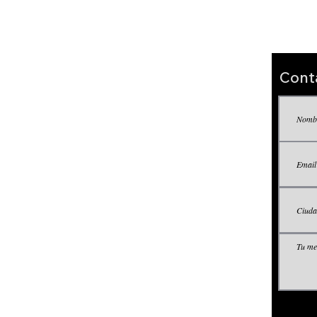
mencionada. En ningún caso 
o consecuentes que resulten
Cont