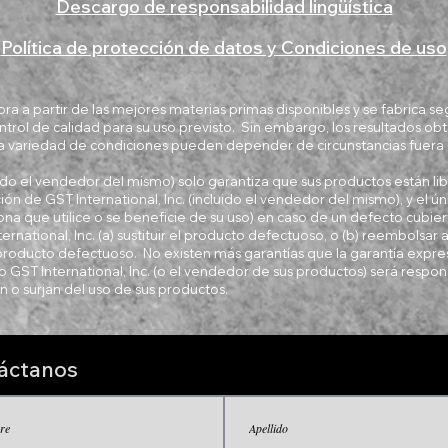
Descargo de responsabilidad lingüística
Política de protección de datos y Condiciones de uso
ra a partir de las mejores materias primas disponibles y se fabrica s
ntrol de calidad para su uso previsto. Sin embargo, los resultados ob
a variedad de condiciones pueden depender de circunstancias fuera 
luido el vendedor del mismo) solo garantiza que sus productos están li
ión de GST International, Inc. (incluido el vendedor del mismo), y el ún
na que utilice o se beneficie de su uso) en caso de un defecto cubiert
ternational, Inc. (a) sustituir el producto defectuoso, o (b) reembolsar
oducto defectuoso. No existen más garantías que la garantía expre
GST International, Inc. (o el vendedor de sus productos) será respon
 o surjan del uso de sus productos.
áctanos