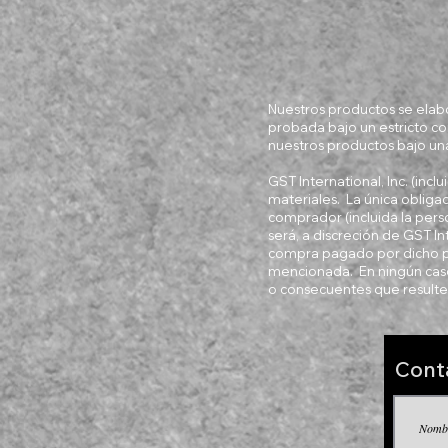
Nuestros productos se elabo
probada bajo un estricto co
nuestros productos bajo un
GST International, Inc. (inc
materiales. La única obligac
comprador (incluida la perso
será, a discreción de GST In
compra pagado por dicho pr
mencionada. En ningún caso 
o consecuentes que resulten
Cont