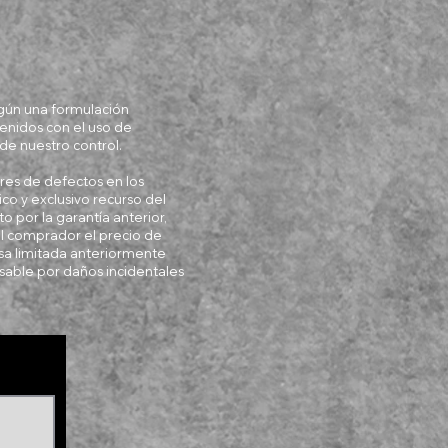
egún una formulación
tenidos con el uso de
de nuestro control.
bres de defectos en los
ico y exclusivo recurso del
o por la garantía anterior,
 al comprador el precio de
sa limitada anteriormente
sable por daños incidentales