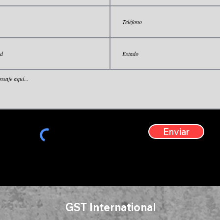
Enviar
GST International