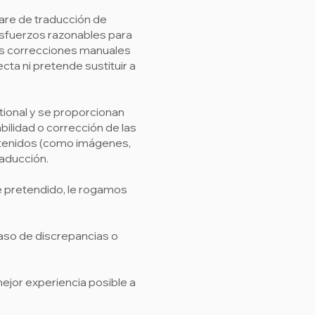
ware de traducción de
esfuerzos razonables para
das correcciones manuales
cta ni pretende sustituir a
tional y se proporcionan
iabilidad o corrección de las
ontenidos (como imágenes,
raducción.
je pretendido, le rogamos
caso de discrepancias o
jor experiencia posible a