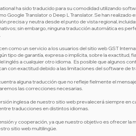
national ha sido traducido para su comodidad utilizando soft
omo Google Translator o Deep L Translator. Se han realizado 
ón precisa y neutra desde el punto de vista regional, inclui
nativos; sin embargo, ninguna traducción automática es perfe
.
en como un servicio a los usuarios del sitio web GST Interna
ngún tipo de garantía, expresa o implícita, sobre la exactitud, f
el inglés a cualquier otro idioma. Es posible que algunos c
zcan con exactitud debido a las limitaciones del software de t
cuentra alguna traducción que no refleje fielmente el mensa
aremos las correcciones necesarias.
ersión inglesa de nuestro sitio web prevalecerá siempre en 
 entre traducciones en distintos idiomas.
ón y cooperación, ya que nuestro objetivo es ofrecer la me
tro sitio web multilingüe.