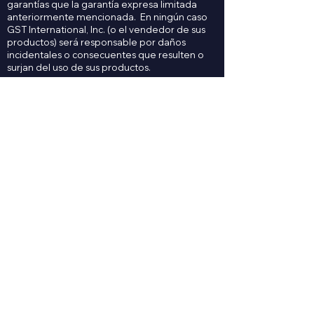
garantías que la garantía expresa limitada
anteriormente mencionada. En ningún caso
GST International, Inc. (o el vendedor de sus
productos) será responsable por daños
incidentales o consecuentes que resulten o
surjan del uso de sus productos.
Contáctanos