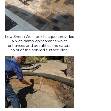
Low Sheen Wet Look Lacquer provides
a ‘wet-damp’ appearance which
enhances and beautifies the natural
color of the applied surface. Non-
yellowing Low Sheen Wet Look
Lacquer seals against food stains,
gasoline, grease, oils, water and acid.