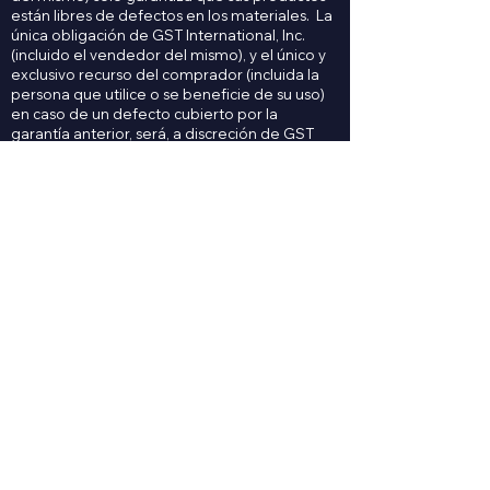
están libres de defectos en los materiales. La
única obligación de GST International, Inc.
(incluido el vendedor del mismo), y el único y
exclusivo recurso del comprador (incluida la
persona que utilice o se beneficie de su uso)
en caso de un defecto cubierto por la
garantía anterior, será, a discreción de GST
International, Inc. (a) sustituir el producto
defectuoso, o (b) reembolsar al comprador el
precio de compra pagado por dicho
producto defectuoso. No existen más
garantías que la garantía expresa limitada
anteriormente mencionada. En ningún caso
GST International, Inc. (o el vendedor de sus
productos) será responsable por daños
incidentales o consecuentes que resulten o
surjan del uso de sus productos.
Contáctanos