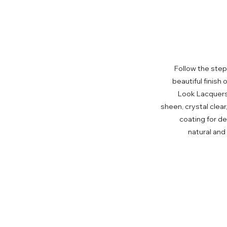
Follow the step
beautiful finish
Look Lacquers
sheen, crystal clear
coating for d
natural an