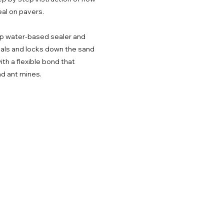
al on pavers.
ep water-based sealer and
 seals and locks down the sand
ith a flexible bond that
d ant mines.