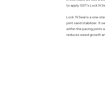
to apply GST's Lock N Se
Lock ‘N Seal is a one-st
joint sand stabilizer. It
within the paving joints w
reduces weed growth an