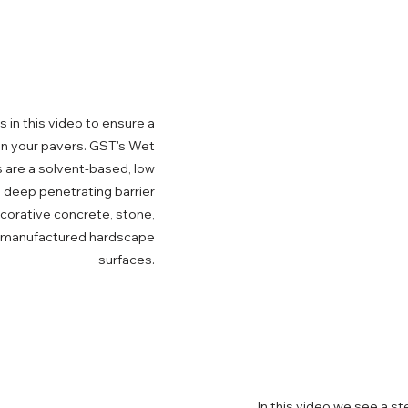
s in this video to ensure a
 on your pavers. GST's Wet
 are a solvent-based, low
, deep penetrating barrier
ecorative concrete, stone,
d manufactured hardscape
surfaces.
In this video we see a st