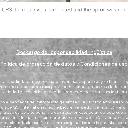
URS the repair was completed and the apron was retur
Descargo de responsabilidad lingüística
Política de protección de datos y Condiciones de uso
ra a partir de las mejores materias primas disponibles y se fabrica s
ntrol de calidad para su uso previsto. Sin embargo, los resultados ob
a variedad de condiciones pueden depender de circunstancias fuera 
luido el vendedor del mismo) solo garantiza que sus productos están li
ión de GST International, Inc. (incluido el vendedor del mismo), y el ún
na que utilice o se beneficie de su uso) en caso de un defecto cubiert
ternational, Inc. (a) sustituir el producto defectuoso, o (b) reembolsar
oducto defectuoso. No existen más garantías que la garantía expre
GST International, Inc. (o el vendedor de sus productos) será respon