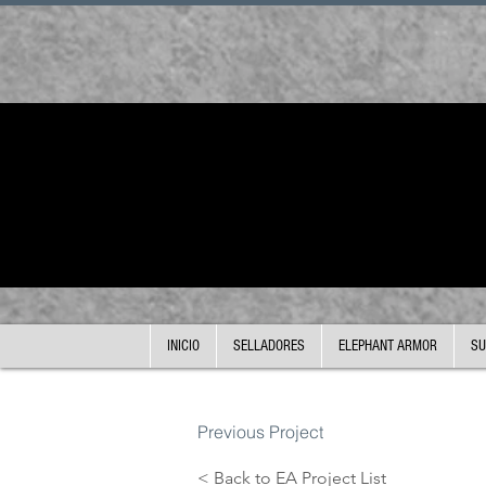
INICIO
SELLADORES
ELEPHANT ARMOR
SU
Previous Project
< Back to EA Project List