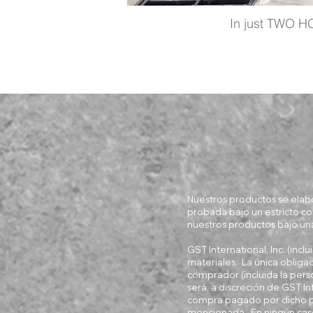
In just TWO HO
Nuestros productos se elabo
probada bajo un estricto co
nuestros productos bajo un
GST International, Inc. (inc
materiales. La única obligac
comprador (incluida la perso
será, a discreción de GST In
compra pagado por dicho pr
mencionada. En ningún caso 