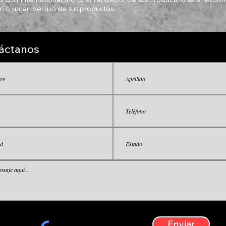
 o surjan del uso de sus productos.
áctanos
Enviar