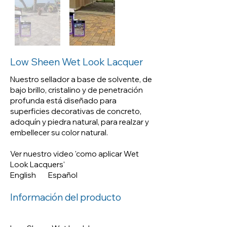
Nuestro sellador a base de
solvente, de bajo brillo, cristalino
y de penetración profunda está
Low Sheen Wet Look Lacquer
diseñado para superficies
decorativas de concreto,
Nuestro sellador a base de solvente, de
adoquín y piedra natural, para
bajo brillo, cristalino y de penetración
profunda está diseñado para
realzar y embellecer su color
superficies decorativas de concreto,
natural.
adoquín y piedra natural, para realzar y
embellecer su color natural.
Ver nuestro video 'como aplicar Wet
Look Lacquers'
English
Español
Ver nuestro video 'como aplicar
Información del producto
Wet Look Lacquers'