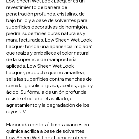
Low Sheen Wet Look Lacquer es un
English
Español
revestimiento de barrera de
penetración profunda, cristalino, de
bajo brillo y a base de solventes para
superficies decorativas de hormigón,
piedra, superficies duras naturales y
manufacturadas. Low Sheen Wet Look
Lacquer brinda una apariencia ‘mojada’
que realza y embellece el color natural
de la superficie de mampostería
aplicada. Low Sheen Wet Look
Lacquer, producto que no amarillea,
sella las superficies contra manchas de
comida, gasolina, grasa, aceites, agua y
ácido. Su fórmula de unión profunda
resiste el pelado, el astillado, el
agrietamiento y la degradación de los
rayos UV.
Elaborada con los últimos avances en
química acrílica a base de solventes,
Low Sheen Wet Look Lacquer ofrece