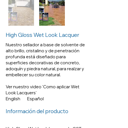
Nuestro sellador a base de
solvente de alto brillo, cristalino
y de penetración profunda está
diseñado para superficies
High Gloss Wet Look Lacquer
decorativas de concreto,
Nuestro sellador a base de solvente de
adoquín y piedra natural, para
alto brillo, cristalino y de penetración
realzar y embellecer su color
profunda está diseñado para
natural.
superficies decorativas de concreto,
adoquín y piedra natural, para realzar y
embellecer su color natural.
Ver nuestro video 'Como aplicar Wet
Look Lacquers'
English
Español
Ver nuestro video 'Como aplicar
Wet Look Lacquers'
Información del producto