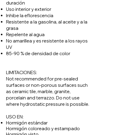
duración
Uso interior y exterior
Inhibe la eflorescencia
Resistente a la gasolina, al aceite y a la
grasa
Repelente al agua
No amarillea y es resistente a los rayos
UV
85-90 % de densidad de color
LIMITACIONES:
Not recommended for pre-sealed
surfaces or non-porous surfaces such
as ceramic tile, marble, granite,
porcelain and terrazzo. Do not use
where hydrostatic pressure is possible.
USO EN:
Hormigón estándar
Hormigón coloreado y estampado
Hormigón visto