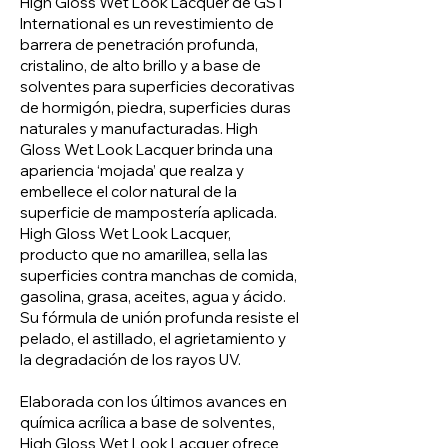
High Gloss Wet Look Lacquer de GST
English
Español
International es un revestimiento de
barrera de penetración profunda,
cristalino, de alto brillo y a base de
solventes para superficies decorativas
de hormigón, piedra, superficies duras
naturales y manufacturadas. High
Gloss Wet Look Lacquer brinda una
apariencia ‘mojada’ que realza y
embellece el color natural de la
superficie de mampostería aplicada.
High Gloss Wet Look Lacquer,
producto que no amarillea, sella las
superficies contra manchas de comida,
gasolina, grasa, aceites, agua y ácido.
Su fórmula de unión profunda resiste el
pelado, el astillado, el agrietamiento y
la degradación de los rayos UV.
Elaborada con los últimos avances en
química acrílica a base de solventes,
High Gloss Wet Look Lacquer ofrece