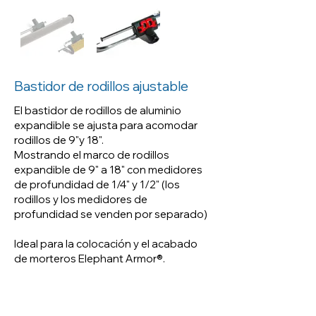
El bastidor de rodillos de
aluminio expandible se ajusta
para acomodar rodillos de 9"y
18".
Bastidor de rodillos ajustable
Mostrando el marco de rodillos
El bastidor de rodillos de aluminio
expandible de 9" a 18" con
expandible se ajusta para acomodar
medidores de profundidad de
rodillos de 9"y 18".
1/4" y 1/2" (los rodillos y los
Mostrando el marco de rodillos
medidores de profundidad se
expandible de 9" a 18" con medidores
venden por separado)
de profundidad de 1/4" y 1/2" (los
rodillos y los medidores de
profundidad se venden por separado)
Ideal para la colocación y el
acabado de morteros Elephant
Ideal para la colocación y el acabado
Armor®.
de morteros Elephant Armor®.