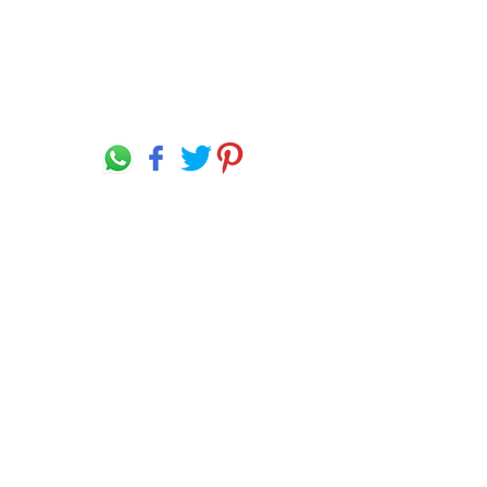
Descargo de responsabilidad lingüística
Política de protección de datos y
Condiciones de uso
Nuestros productos se elabora a partir de las
mejores materias primas disponibles y se
fabrica según una formulación probada bajo
un estricto control de calidad para su uso
previsto. Sin embargo, los resultados
obtenidos con el uso de nuestros productos
bajo una variedad de condiciones pueden
depender de circunstancias fuera de nuestro